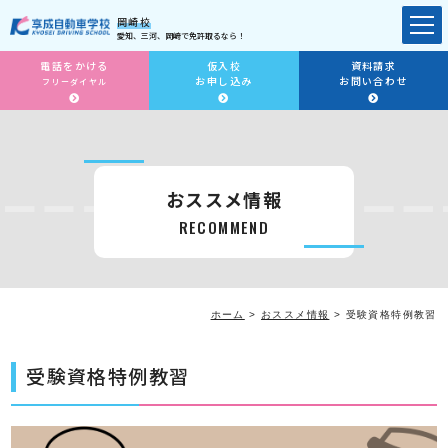
岡崎校
愛知、三河、岡崎で免許取るなら！
電話をかける
仮入校
資料請求
お申し込み
お問い合わせ
フリーダイヤル
おススメ情報
RECOMMEND
ホーム
>
おススメ情報
>
受験資格特例教習
受験資格特例教習